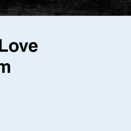
 Love
sm