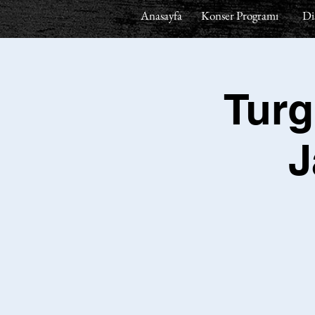
Anasayfa
Konser Programı
Di
Turg
J