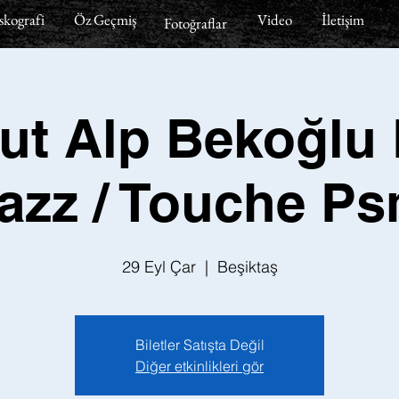
skografi
Öz Geçmiş
Video
İletişim
Fotoğraflar
ut Alp Bekoğlu
azz / Touche P
29 Eyl Çar
  |  
Beşiktaş
Biletler Satışta Değil
Diğer etkinlikleri gör